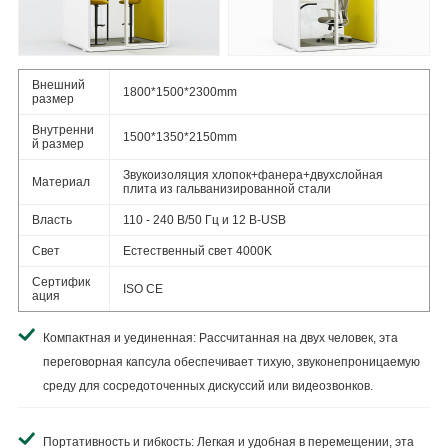
Внешний
1800*1500*2300mm
размер
Внутренни
1500*1350*2150mm
й размер
Звукоизоляция хлопок+фанера+двухслойная
Материал
плита из гальванизированной стали
Власть
110 - 240 В/50 Гц и 12 В-USB
Свет
Естественный свет 4000K
Сертифик
ISO CE
ация
Компактная и уединенная: Рассчитанная на двух человек, эта
переговорная капсула обеспечивает тихую, звуконепроницаемую
среду для сосредоточенных дискуссий или видеозвонков.
Портативность и гибкость: Легкая и удобная в перемещении, эта