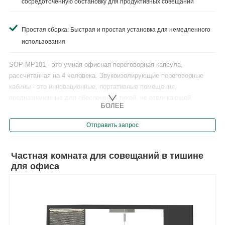
сосредоточенную обстановку для продуктивных совещаний
Простая сборка: Быстрая и простая установка для немедленного
использования
SOP-MP101 - это умная офисная переговорная капсула,
рассчитанная на 4 человека. Звукоизолирующие переговорные
кабины - это инновационные, портативные помещения,
предназначенные для обеспечения тихой, не отвлекающей
БОЛЕЕ
обстановки для совещаний, звонков или сосредоточенной
работы.......
Отправить запрос
Частная комната для совещаний в тишине
для офиса