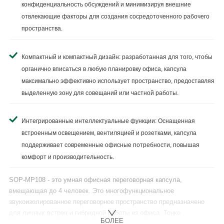
конфиденциальность обсуждений и минимизируя внешние
отвлекающие факторы для создания сосредоточенного рабочего
пространства.
Компактный и компактный дизайн: разработанная для того, чтобы
органично вписаться в любую планировку офиса, капсула
максимально эффективно использует пространство, предоставляя
выделенную зону для совещаний или частной работы.
Интегрированные интеллектуальные функции: Оснащенная
встроенным освещением, вентиляцией и розетками, капсула
поддерживает современные офисные потребности, повышая
комфорт и производительность.
SOP-MP108 - это умная офисная переговорная капсула,
вмещающая до 4 человек. Это многофункциональное
звукоизолированное переговорное пространство предназначено
для личных встреч и гибридной работы из офиса. Тонко
БОЛЕЕ
настроенная акустика и звукоизоляция обеспечивают