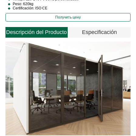
Peso: 620kg
Certificación: ISO CE
Получить цену
Descripción del Producto
Especificación
e
M
P
C
s