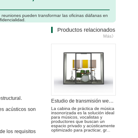
reuniones pueden transformar las oficinas diáfanas en
fidencialidad.
Productos relacionados
Más》
tructural.
Estudio de transmisión web en vivo con cabina de música con aislamiento acústico
La cabina de práctica de música
es acústicos son
insonorizada es la solución ideal
para músicos, vocalistas y
productores que buscan un
espacio privado y acústicamente
optimizado para practicar, gr...
de los requisitos