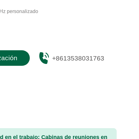
z personalizado
zación
+8613538031763
ad en el trabajo: Cabinas de reuniones en