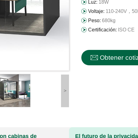
Luz:
18W
Voltaje:
110-240V，50H
Peso:
680kg
Certificación:
ISO CE
Obtener coti
>
con cabinas de
El futuro de la privacid