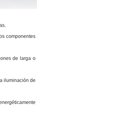
as.
y los componentes
iones de larga o
a iluminación de
energéticamente