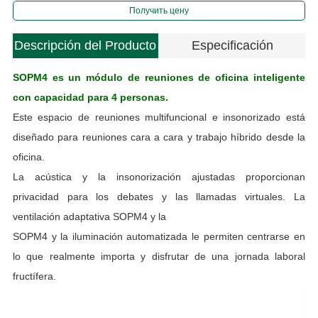
Получить цену
Descripción del Producto
Especificación
SOPM4 es un módulo de reuniones de oficina inteligente
con capacidad para 4 personas.
Este espacio de reuniones multifuncional e insonorizado está
e
diseñado para reuniones cara a cara y trabajo híbrido desde la
oficina.
La acústica y la insonorización ajustadas proporcionan
M
privacidad para los debates y las llamadas virtuales. La
ventilación adaptativa SOPM4 y la
P
SOPM4 y la iluminación automatizada le permiten centrarse en
C
lo que realmente importa y disfrutar de una jornada laboral
í
fructífera.