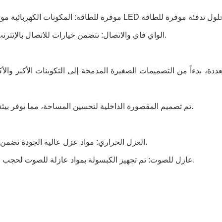
الواي فاي والاتصال: تتضمن خيارات للاتصال بالإنترنت والشبكة، مما يسهل البقاء على اتصال أثناء العمل عن بُعد.
ددة، بدءاً من التصميمات الصغيرة المدمجة إلى التكوينات الأكبر وال
تم تصميم المقصورة الداخلية لتحسين المساحة، مما يوفر بيئة عمل مريحة مع مساحة كافية للمكتب والكرسي والتخزين.
العزل الحراري: مواد عزل عالية الجودة تضمن بقاء الحجرة مريحة في الطقس الحار والبارد على حد سواء.
عازل للصوت: تم تجهيز الكبسولة بمواد عازلة للصوت لحجب الضوضاء عن العالم الخارجي، مما يسمح ببيئة هادئة ومنتجة.