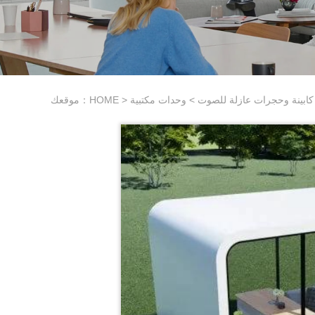
كابينة وحجرات عازلة للصوت
>
وحدات مكتبية
>
HOME
موقعك：