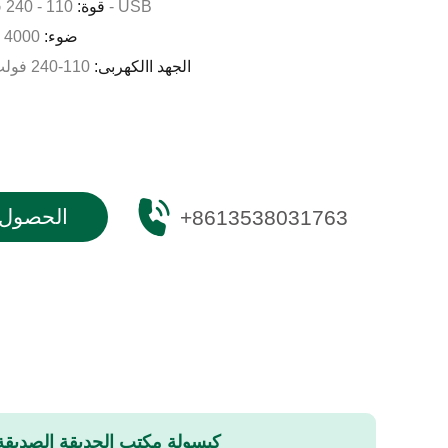
110 - 240 فولت/50 هرتز و12 فولت - USB
قوة:
ضوء:
4000 ك إضاءة طبيعية 4000 ك
الجهد االكهربى:
110-240 فولت، 50 هرتز حسب الطلب
الحصول 
+8613538031763
كبسولة مكتب الحديقة الصديقة 