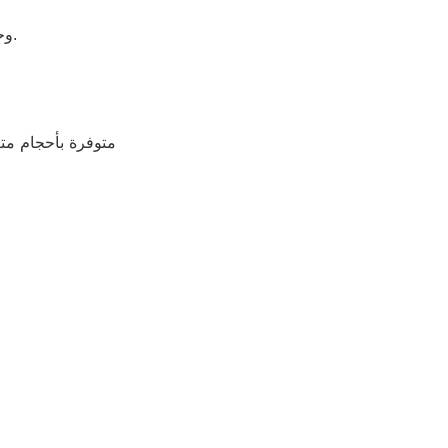
موفرة للطاقة: المكونات الكهربائية موفرة للطاقة، مما يضمن استهلاك أقل للطاقة. تتضمن إضاءة LED وحلول تدفئة موفرة للطاقة.
متوفرة بأحجام متع