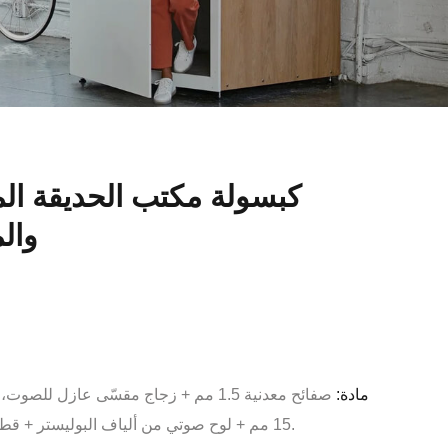
كبسولة مكتب الحديقة الم
والم
مادة:
صفائح معدنية 1.5 مم + زجاج مقسّى عازل
15 مم + لوح صوتي من ألياف البوليستر + قطن عازل للصوت صديق للبيئة.