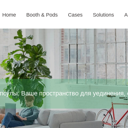
Home
Booth & Pods
Cases
Solutions
A
псулы: Ваше пространство для уединения, 