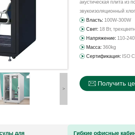
акустическая плита из 
звукоизоляционный хлоп
Власть:
100W-300W
Свет:
18 Вт, трехцвет
Напряжение:
110-240
Масса:
360kg
Сертификация:
ISO 
Получить ц
>
сулы для
Гибкие офисные каби