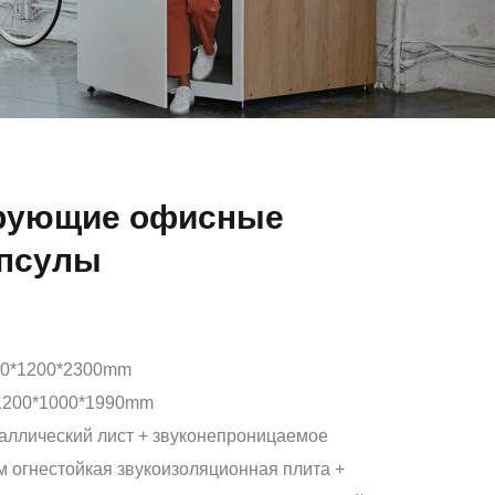
рующие офисные
апсулы
00*1200*2300mm
1200*1000*1990mm
таллический лист + звуконепроницаемое
м огнестойкая звукоизоляционная плита +