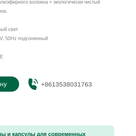
полиэфирного волокна + экологически чистый
ок.
ный свет
V, 50Hz подгонянный
CE
ену
+8613538031763
ны и капсулы для современных